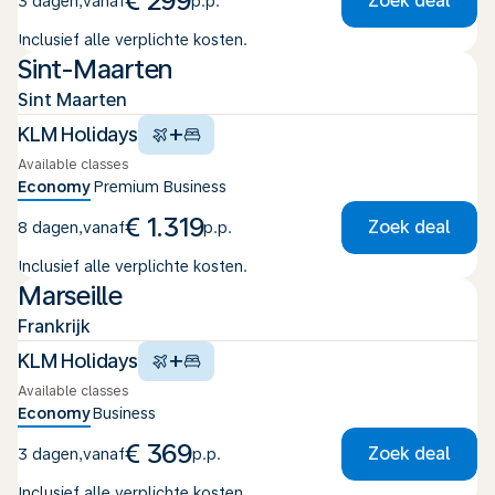
€ 299
Zoek deal
3 dagen
,
vanaf
p.p.
Inclusief alle verplichte kosten.
Sint-Maarten
Sint Maarten
+
KLM Holidays
Available classes
Economy
Premium
Business
€ 1.319
Zoek deal
8 dagen
,
vanaf
p.p.
Inclusief alle verplichte kosten.
Marseille
Frankrijk
+
KLM Holidays
Available classes
Economy
Business
€ 369
Zoek deal
3 dagen
,
vanaf
p.p.
Inclusief alle verplichte kosten.