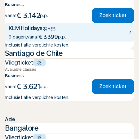
Business
€ 3.142
Zoek ticket
vanaf
p.p.
KLM Holidays
+
€ 3.399
9 dagen
,
vanaf
p.p.
Inclusief alle verplichte kosten.
Santiago de Chile
Vliegticket
Available classes
Business
€ 3.621
Zoek ticket
vanaf
p.p.
Inclusief alle verplichte kosten.
Azië
Bangalore
Vliegticket