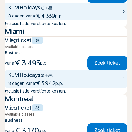
KLM Holidays
+
€ 4.339
8 dagen
,
vanaf
p.p.
Inclusief alle verplichte kosten.
Miami
Vliegticket
Available classes
Business
€ 3.493
Zoek ticket
vanaf
p.p.
KLM Holidays
+
€ 3.942
8 dagen
,
vanaf
p.p.
Inclusief alle verplichte kosten.
Montreal
Vliegticket
Available classes
Business
€ 3.170
Zoek ticket
vanaf
p.p.