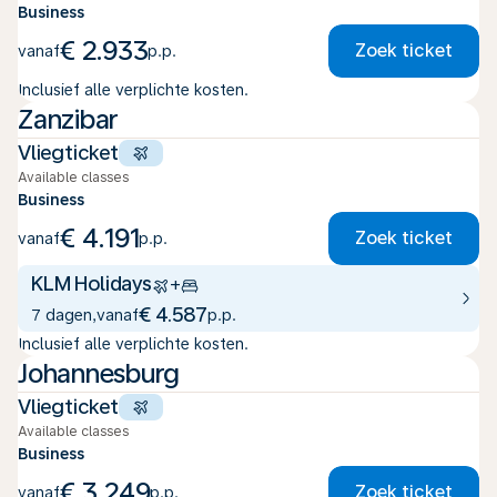
Business
€ 2.933
Zoek ticket
vanaf
p.p.
Inclusief alle verplichte kosten.
Zanzibar
Vliegticket
Available classes
Business
€ 4.191
Zoek ticket
vanaf
p.p.
KLM Holidays
+
€ 4.587
7 dagen
,
vanaf
p.p.
Inclusief alle verplichte kosten.
Johannesburg
Vliegticket
Available classes
Business
€ 3.249
Zoek ticket
vanaf
p.p.