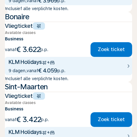
€ 3.969
9 dagen
,
vanaf
p.p.
Inclusief alle verplichte kosten.
Bonaire
Vliegticket
Available classes
Business
€ 3.622
Zoek ticket
vanaf
p.p.
KLM Holidays
+
€ 4.059
9 dagen
,
vanaf
p.p.
Inclusief alle verplichte kosten.
Sint-Maarten
Vliegticket
Available classes
Business
€ 3.422
Zoek ticket
vanaf
p.p.
KLM Holidays
+