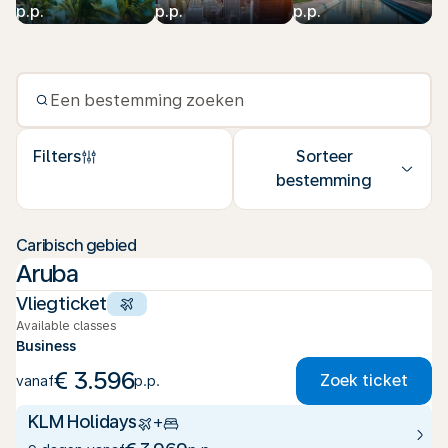
p.p.
p.p.
p.p.
Filters
Sorteer
bestemming
Caribisch gebied
Aruba
Vliegticket
Available classes
Business
€ 3.596
Zoek ticket
vanaf
p.p.
KLM Holidays
+