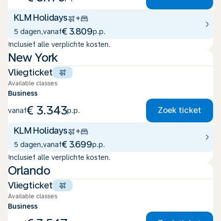
KLM Holidays
+
€ 3.809
5 dagen
,
vanaf
p.p.
Inclusief alle verplichte kosten.
New York
Vliegticket
Available classes
Business
€ 3.343
Zoek ticket
vanaf
p.p.
KLM Holidays
+
€ 3.699
5 dagen
,
vanaf
p.p.
Inclusief alle verplichte kosten.
Orlando
Vliegticket
Available classes
Business