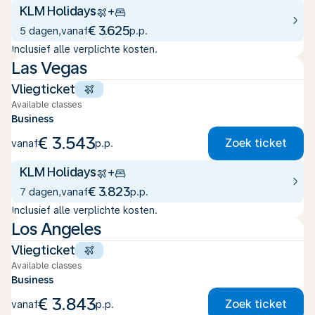
KLM Holidays
+
€ 3.625
5 dagen
,
vanaf
p.p.
Inclusief alle verplichte kosten.
Las Vegas
Vliegticket
Available classes
Business
€ 3.543
Zoek ticket
vanaf
p.p.
KLM Holidays
+
€ 3.823
7 dagen
,
vanaf
p.p.
Inclusief alle verplichte kosten.
Los Angeles
Vliegticket
Available classes
Business
€ 3.843
Zoek ticket
vanaf
p.p.