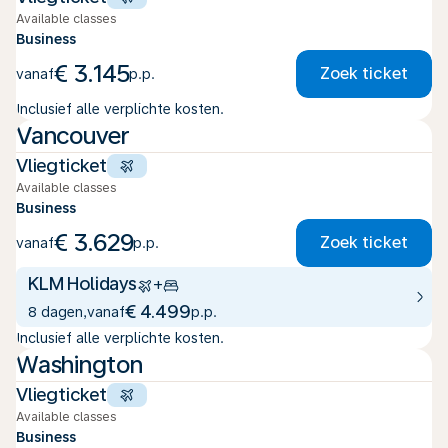
Available classes
Business
€ 3.145
Zoek ticket
vanaf
p.p.
Inclusief alle verplichte kosten.
Vancouver
Vliegticket
Available classes
Business
€ 3.629
Zoek ticket
vanaf
p.p.
KLM Holidays
+
€ 4.499
8 dagen
,
vanaf
p.p.
Inclusief alle verplichte kosten.
Washington
Vliegticket
Available classes
Business