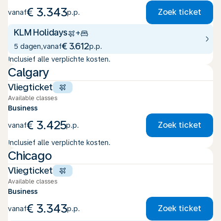
€ 3.343
Zoek ticket
vanaf
p.p.
KLM Holidays
+
€ 3.612
5 dagen
,
vanaf
p.p.
Inclusief alle verplichte kosten.
Calgary
Vliegticket
Available classes
Business
€ 3.425
Zoek ticket
vanaf
p.p.
Inclusief alle verplichte kosten.
Chicago
Vliegticket
Available classes
Business
€ 3.343
Zoek ticket
vanaf
p.p.