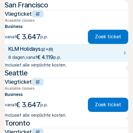
San Francisco
Vliegticket
Available classes
Business
€ 3.647
Zoek ticket
vanaf
p.p.
KLM Holidays
+
€ 4.119
8 dagen
,
vanaf
p.p.
Inclusief alle verplichte kosten.
Seattle
Vliegticket
Available classes
Business
€ 3.647
Zoek ticket
vanaf
p.p.
Inclusief alle verplichte kosten.
Toronto
Vliegticket