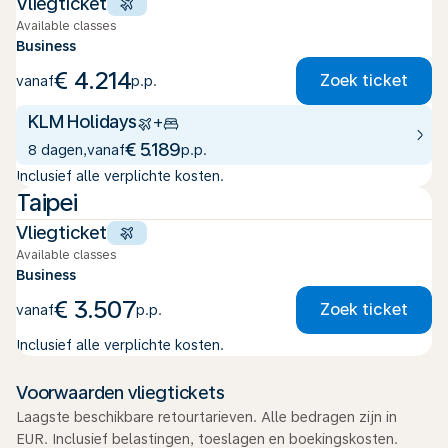
Vliegticket
Available classes
Business
€ 4.214
Zoek ticket
vanaf
p.p.
KLM Holidays
+
€ 5.189
8 dagen
,
vanaf
p.p.
Inclusief alle verplichte kosten.
Taipei
Vliegticket
Available classes
Business
€ 3.507
Zoek ticket
vanaf
p.p.
Inclusief alle verplichte kosten.
Voorwaarden vliegtickets
Laagste beschikbare retourtarieven. Alle bedragen zijn in
EUR. Inclusief belastingen, toeslagen en boekingskosten.