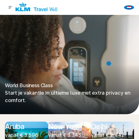
World Business Class
Start je vakantie in ultieme luxe met extra privacy en
comfort.
Aruba
New York
Delhi
vanaf € 3.596
vanaf € 3.343
vanaf € 2.442