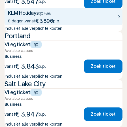
€ 3.547
Zoek ticket
vanaf
p.p.
KLM Holidays
+
€ 3.896
8 dagen
,
vanaf
p.p.
Inclusief alle verplichte kosten.
Portland
Vliegticket
Available classes
Business
€ 3.843
Zoek ticket
vanaf
p.p.
Inclusief alle verplichte kosten.
Salt Lake City
Vliegticket
Available classes
Business
€ 3.947
Zoek ticket
vanaf
p.p.
Inclusief alle verplichte kosten.