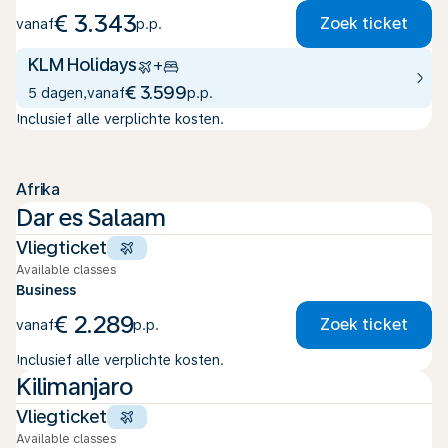
€ 3.343
Zoek ticket
vanaf
p.p.
KLM Holidays
+
€ 3.599
5 dagen
,
vanaf
p.p.
Inclusief alle verplichte kosten.
Afrika
Dar es Salaam
Vliegticket
Available classes
Business
€ 2.289
Zoek ticket
vanaf
p.p.
Inclusief alle verplichte kosten.
Kilimanjaro
Vliegticket
Available classes