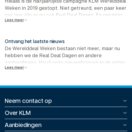
Helaas is de halfjaarlijkse campagne KLM Werelddeal
Weken in 2019 gestopt. Niet getreurd, een paar keer
per jaar zijn er nu ook Real Deal Dagen. En gelukkig
Lees meer
vind je het hele jaar door deals bij KLM!
Bekijk alle deals
Ontvang het laatste nieuws
De Werelddeal Weken bestaan niet meer, maar nu
hebben we de Real Deal Dagen en andere
aanbiedingen. Houd onze nieuwsbrieven in de gaten,
Lees meer
zodat je de volgende keer als eerste op de hoogte
bent.
Nu aanmelden
Neem contact op
Alle contactopties
Over KLM
Terugbetaling
Zakelijk
Aanbiedingen
Klachten
Newsroom